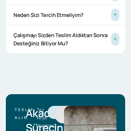
Neden Sizi Tercih Etmeliyim?
Çalışmayı Sizden Teslim Aldıktan Sonra
Desteğiniz Bitiyor Mu?
Akademik
Tez
TEKLIF
İletişim
Teklif
Al
veya
ALIN
Sürecinizi
akademik