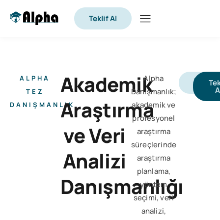
Teklif Al
Akademik
Alpha
ALPHA
İletişi
Tek
A
Danışmanlık;
TEZ
Araştırma
akademik ve
DANIŞMANLIK
profesyonel
ve Veri
araştırma
süreçlerinde
Analizi
araştırma
planlama,
Danışmanlığı
yöntem
seçimi, veri
analizi,