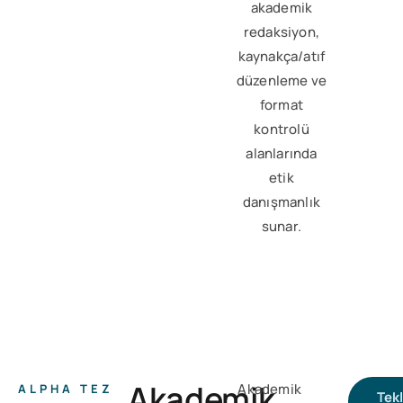
akademik
redaksiyon,
kaynakça/atıf
düzenleme ve
format
kontrolü
alanlarında
etik
danışmanlık
sunar.
Akademik
Akademik
ALPHA TEZ
Tekl