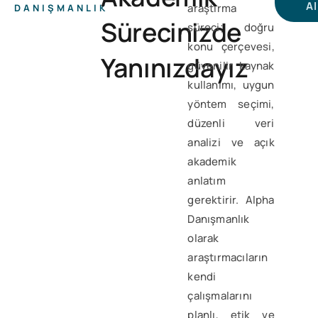
Al
araştırma
DANIŞMANLIK
Sürecinizde
süreci; doğru
konu çerçevesi,
Yanınızdayız
güvenilir kaynak
kullanımı, uygun
yöntem seçimi,
düzenli veri
analizi ve açık
akademik
anlatım
gerektirir. Alpha
Danışmanlık
olarak
araştırmacıların
kendi
çalışmalarını
planlı, etik ve