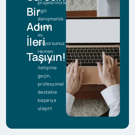
projelerinizle
Bir
ilgili
danışmanlık
Adım
almak
mı
İleri
istiyorsunuz?
Hemen
Taşıyın!
bizimle
iletişime
geçin,
profesyonel
destekle
başarıya
ulaşın!